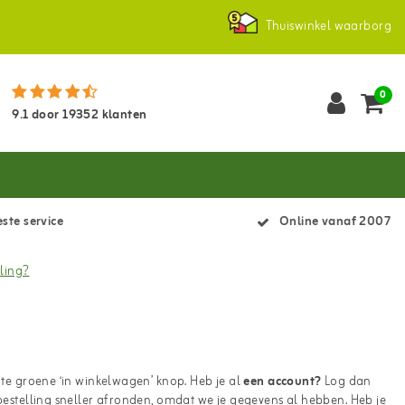
Thuiswinkel waarborg
0
9.1
door
19352
klanten
ste service
Online vanaf 2007
lling?
ote groene ‘in winkelwagen’ knop. Heb je al
een account
?
Log dan
 bestelling sneller afronden, omdat we je gegevens al hebben. Heb je