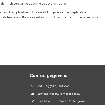
 dan hebben wij wel eerst je gegevens nodig.
telling kunt plaatsen. Daarnaast kun je je eerder geplaatste
etalen. We zullen je nooit e-mails sturen zonder dat je je hiervoor
Contactgegevens
(+31) (0) (598) 381 001
klantenservice@serviceshops.nl
Hoofdstraat 190 9601 EM Hoogezand