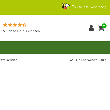
Thuiswinkel waarborg
0
9.1
door
19353
klanten
ste service
Online vanaf 2007