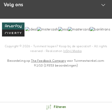
Volg ons
Copyright © 2026 - Tuinmest kopen? Koop bij de specialist! - All rights
reserved - Realization
InStijl Media
Beoordeling op
The Feedback Company
voor Tuinmestwinkel.com:
9.1/10 (19353 beoordelingen)
Filteren