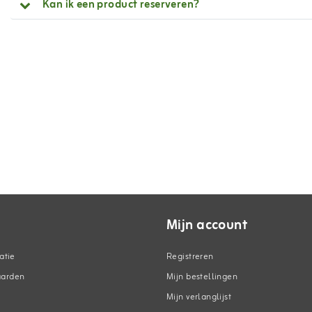
Kan ik een product reserveren?
Mijn account
atie
Registreren
aarden
Mijn bestellingen
Mijn verlanglijst