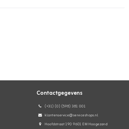
Contactgegevens
(+31) (0) (598) 381 001
klantenservice@serviceshops.nl
Hoofdstraat 190 9601 EM Hoogezand