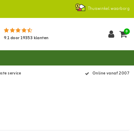
Thuiswinkel waarborg
0
9.1
door
19353
klanten
ste service
Online vanaf 2007