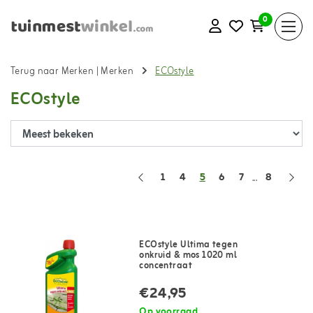
0
Terug naar Merken
|
Merken
ECOstyle
ECOstyle
1
4
5
6
7
8
...
ECOstyle Ultima tegen
onkruid & mos 1020 ml
concentraat
€24,95
Op voorraad