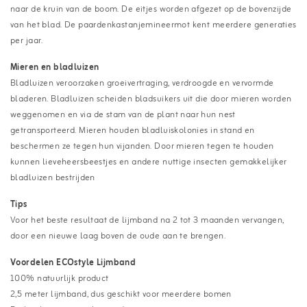
naar de kruin van de boom. De eitjes worden afgezet op de bovenzijde
van het blad. De paardenkastanjemineermot kent meerdere generaties
per jaar.
Mieren en bladluizen
Bladluizen veroorzaken groeivertraging, verdroogde en vervormde
bladeren. Bladluizen scheiden bladsuikers uit die door mieren worden
weggenomen en via de stam van de plant naar hun nest
getransporteerd. Mieren houden bladluiskolonies in stand en
beschermen ze tegen hun vijanden. Door mieren tegen te houden
kunnen lieveheersbeestjes en andere nuttige insecten gemakkelijker
bladluizen bestrijden
Tips
Voor het beste resultaat de lijmband na 2 tot 3 maanden vervangen,
door een nieuwe laag boven de oude aan te brengen.
Voordelen ECOstyle Lijmband
100% natuurlijk product
2,5 meter lijmband, dus geschikt voor meerdere bomen