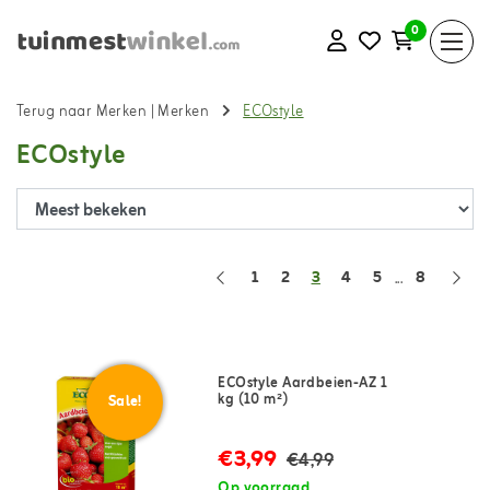
0
Terug naar Merken
|
Merken
ECOstyle
ECOstyle
1
2
3
4
5
8
...
ECOstyle Aardbeien-AZ 1
kg (10 m²)
Sale!
€3,99
€4,99
Op voorraad