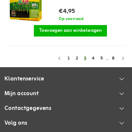
€4,95
Op voorraad
Toevoegen aan winkelwagen
1
2
3
4
5
8
...
Klantenservice
Mijn account
Contactgegevens
Volg ons