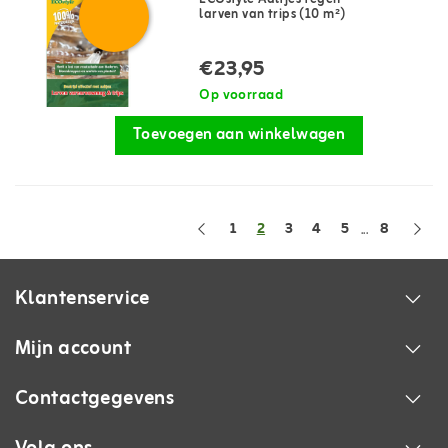
larven van trips (10 m²)
€23,95
Op voorraad
Toevoegen aan winkelwagen
1
2
3
4
5
8
...
Klantenservice
Mijn account
Contactgegevens