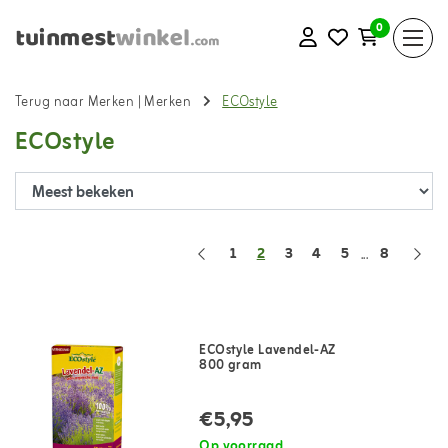
0
Terug naar Merken
|
Merken
ECOstyle
ECOstyle
1
2
3
4
5
8
...
ECOstyle Lavendel-AZ
800 gram
€5,95
Op voorraad