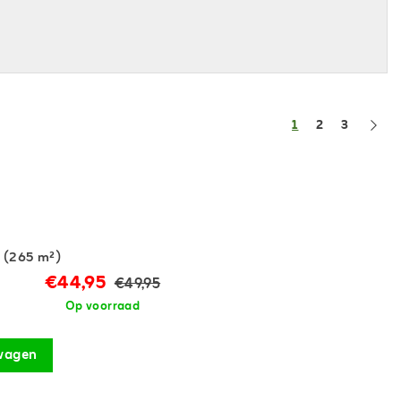
1
2
3
g (265 m²)
€44,95
€49,95
Op voorraad
wagen