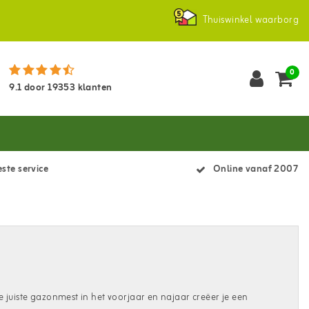
Thuiswinkel waarborg
0
9.1
door
19353
klanten
ste service
Online vanaf 2007
 juiste gazonmest in het voorjaar en najaar creëer je een