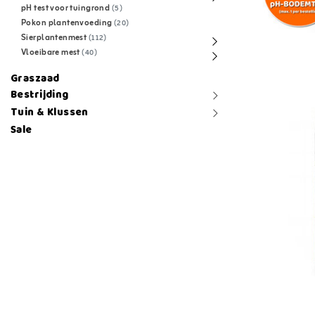
pH test voor tuingrond
(5)
Pokon plantenvoeding
(20)
Sierplantenmest
(112)
Vloeibare mest
(40)
Graszaad
Bestrijding
Tuin & Klussen
Sale