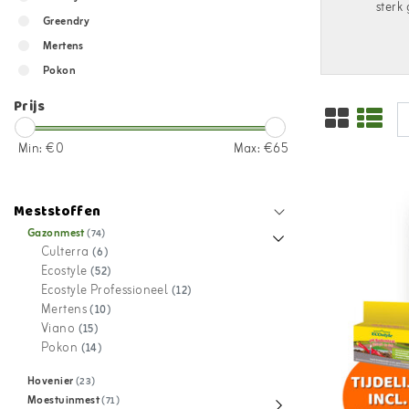
sterk
Greendry
Mertens
Pokon
Prijs
Min: €
0
Max: €
65
Meststoffen
Gazonmest
(74)
Culterra
(6)
Ecostyle
(52)
Ecostyle Professioneel
(12)
Mertens
(10)
Viano
(15)
Pokon
(14)
Hovenier
(23)
Moestuinmest
(71)