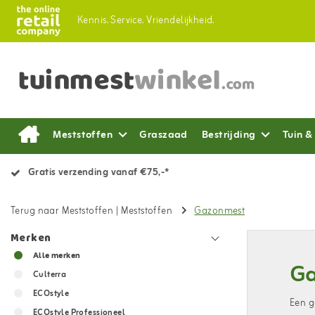
Kennis.
Service.
Vriendelijkheid.
Meststoffen
Graszaad
Bestrijding
Tuin &
Gratis verzending vanaf €75,-*
Terug naar Meststoffen
|
Meststoffen
Gazonmest
Merken
Alle merken
G
Culterra
ECOstyle
Een g
ECOstyle Professioneel