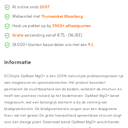
Al online sinds
2007
Webwinkel met
Thuiswinkel Waarborg
Haal uw pakket op bij
3500+ afhaalpunten
Gratis
verzending vanaf €75,- (NL/BE)
18.000+ klanten beoordelen ons met een
9.1
Informatie
ECOstyle OpMaat MgO+ is een 100% natuurlijke probleemoplosser rijk
aan magnesium en sporenelementen. Het product bevordert
permanent de vruchtbaarheid van de bodem, verbetert de structuur en
heeft een positieve invloed op het bodemleven. OpMaat MgO+ bevat
magnesium, wat een belangrijk element is bij de vorming van
bladgroenkorrels. De bladgroenkorrels zorgen voor een diepgroene
kleur van het gewas. De grote hoeveelheid opneembare silicium zorgt
voor een stevige plant. Daarnaast bevat OpMaat MgO+ verschillende