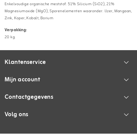
Enkelvoudige organische meststof: 51% Silicium (SiO2), 21%
Magnesiumoxide (MgO), Sporenelementen waaronder: IJzer, Mangaan,
Zink, Koper, Kobalt, Borium
Verpakking:
20 kg.
Klantenservice
Mijn account
Contactgegevens
Volg ons