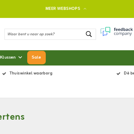
MEER WEBSHOPS
 Klussen
Sale
Thuiswinkel waarborg
Dè be
rtens