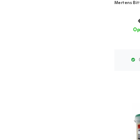
Mertens Bit
Op
G