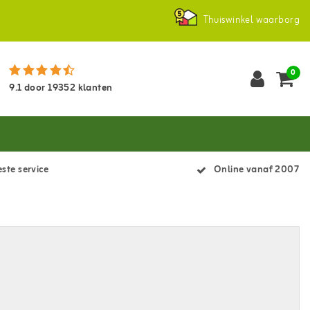
Thuiswinkel waarborg
0
9.1
door
19352
klanten
ste service
Online vanaf 2007