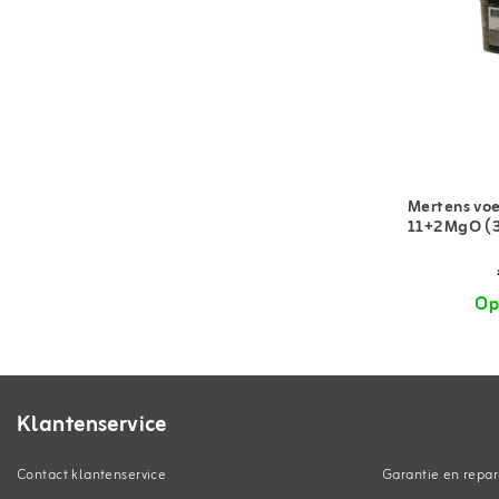
Mertens vo
11+2MgO (3
Op
Klantenservice
Contact klantenservice
Garantie en repar