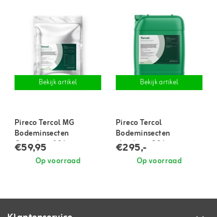
Bekijk artikel
Bekijk artikel
Pireco Tercol MG
Pireco Tercol
Bodeminsecten
Bodeminsecten
Granulaat 10 kg
vloeibaar 20 liter
€59,95
€295,-
Op voorraad
Op voorraad