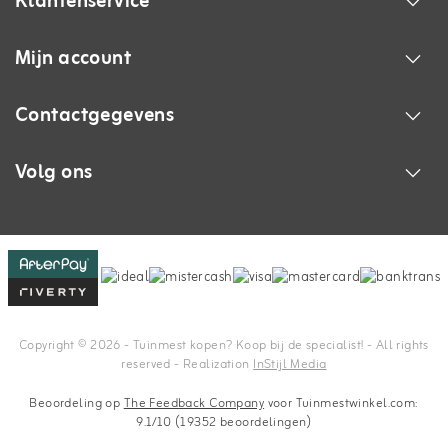
Klantenservice
Mijn account
Contactgegevens
Volg ons
Copyright © 2026 - Tuinmest kopen? Koop bij de specialist! - All rights
reserved - Realization
InStijl Media
Beoordeling op
The Feedback Company
voor Tuinmestwinkel.com:
9.1/10 (19352 beoordelingen)