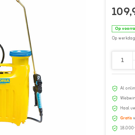
109,
Op voorr
Op werkdage
Al onli
Webwin
Haal uw
Gratis
v
18.000+