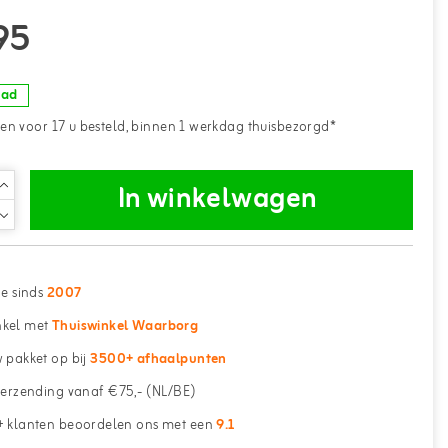
95
aad
n voor 17 u besteld, binnen 1 werkdag thuisbezorgd*
In winkelwagen
ne sinds
2007
kel met
Thuiswinkel Waarborg
 pakket op bij
3500+ afhaalpunten
erzending vanaf €75,- (NL/BE)
 klanten beoordelen ons met een
9.1