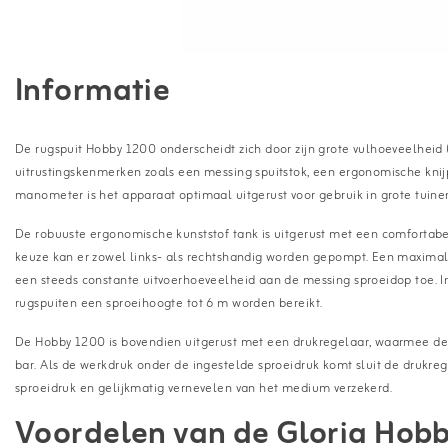
Informatie
De rugspuit Hobby 1200 onderscheidt zich door zijn grote vulhoeveelheid (1
uitrustingskenmerken zoals een messing spuitstok, een ergonomische kni
manometer is het apparaat optimaal uitgerust voor gebruik in grote tuine
De robuuste ergonomische kunststof tank is uitgerust met een comfortabe
keuze kan er zowel links- als rechtshandig worden gepompt. Een maximale
een steeds constante uitvoerhoeveelheid aan de messing sproeidop toe. 
rugspuiten een sproeihoogte tot 6 m worden bereikt.
De Hobby 1200 is bovendien uitgerust met een drukregelaar, waarmee de s
bar. Als de werkdruk onder de ingestelde sproeidruk komt sluit de drukre
sproeidruk en gelijkmatig vernevelen van het medium verzekerd.
Voordelen van de Gloria Hobb