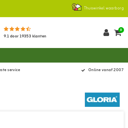
Thuiswinkel waarborg
0
9.1
door
19353
klanten
ste service
Online vanaf 2007