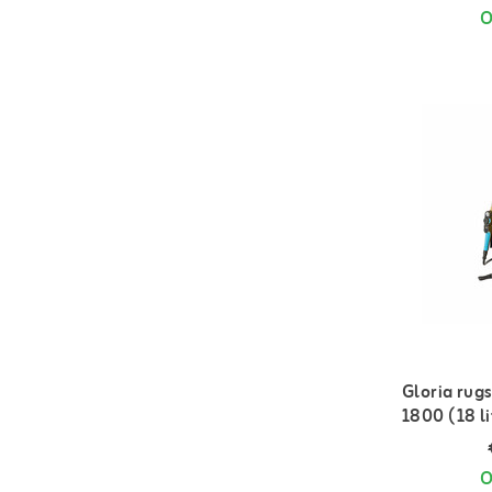
O
Gloria rugs
1800 (18 li
O