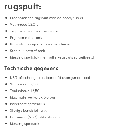
rugspuit:
Ergonomische rugspuit voor de hobbytuinier
Vulinhoud 12,0 L
Traploos instelbare werkdruk
Ergonomische tank
Kunststof pomp met hoog rendement
Sterke kunststof tank
Messing spuitstok met holle kegel als sproeibeeld
Technische gegevens:
NBR-afdichting: standaard afdichtingsmateriaal*
Vulinhoud 12,00 L
Tankinhoud 16,50 L
Maximale werkdruk 6.0 bar
Instelbare sproeidruk
Stevige kunststof tank
Perbunan (NBR) afdichtingen
Messing spuitstok