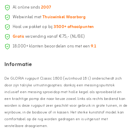
Al online sinds
2007
Webwinkel met
Thuiswinkel Waarborg
Haal uw pakket op bij
3500+ afhaalpunten
Gratis
verzending vanaf €75,- (NL/BE)
18.000+ klanten beoordelen ons met een
9.1
Informatie
De GLORIA rugspuit Classic 1800 (vulinhoud 18 l) onderscheidt zich
door zijn talrijke uitrustingsopties: dankzij een messing spuitstok
inclusief een messing sproeidop met holle kegel als sproeibeeld en
een krachtige pomp die naar keuze zowel links als rechts bediend kan
worden is deze rugspuit zeer geschikt voor gebruik in grote tuinen, in de
wijnbouw, in de bosbouw of in kassen. Het sterke kunststof model kan
comfortabel op de rug worden gedragen en is uitgerust met
verstelbare draagriemen.