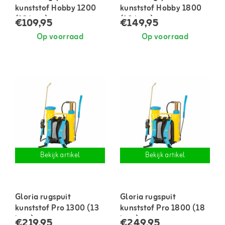
kunststof Hobby 1200
kunststof Hobby 1800
(12 liter)
(18 liter)
€109,95
€149,95
Op voorraad
Op voorraad
Bekijk artikel
Bekijk artikel
Gloria rugspuit
Gloria rugspuit
kunststof Pro 1300 (13
kunststof Pro 1800 (18
liter)
liter)
€219,95
€249,95