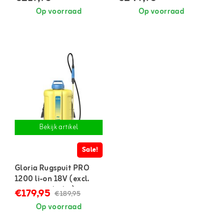
Op voorraad
Op voorraad
Bekijk artikel
Sale!
Gloria Rugspuit PRO
1200 li-on 18V (excl.
accu en oplader)
€179,95
€189,95
Op voorraad