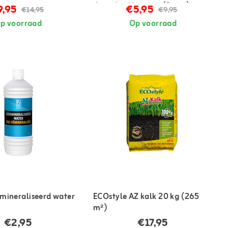
digitale pH-meter (2 sets)
9,95
€5,95
€14,95
€9,95
p voorraad
Op voorraad
mineraliseerd water
ECOstyle AZ kalk 20 kg (265
m²)
€2,95
€17,95