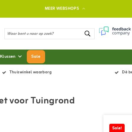
MEER WEBSHOPS
 Klussen
Sale
Thuiswinkel waarborg
Dè be
Set voor Tuingrond
Sale!