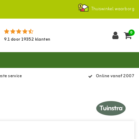
Thuiswinkel waarborg
0
9.1
door
19352
klanten
ste service
Online vanaf 2007