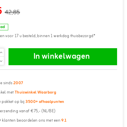
5
42,85
aad
n voor 17 u besteld, binnen 1 werkdag thuisbezorgd*
In winkelwagen
ne sinds
2007
kel met
Thuiswinkel Waarborg
 pakket op bij
3500+ afhaalpunten
erzending vanaf €75,- (NL/BE)
 klanten beoordelen ons met een
9.1