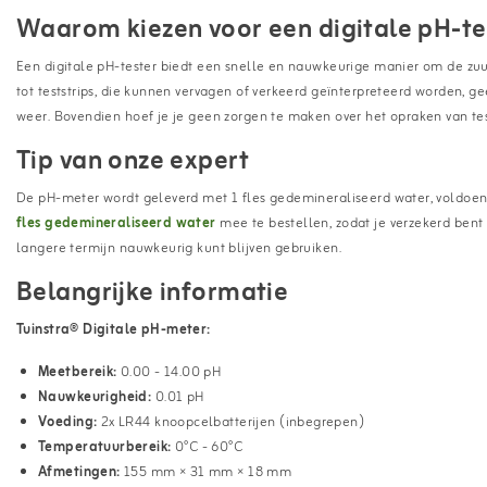
Waarom kiezen voor een digitale pH-te
Een digitale pH-tester biedt een snelle en nauwkeurige manier om de zuu
tot teststrips, die kunnen vervagen of verkeerd geïnterpreteerd worden, g
weer. Bovendien hoef je je geen zorgen te maken over het opraken van test
Tip van onze expert
De pH-meter wordt geleverd met 1 fles gedemineraliseerd water, voldoen
fles gedemineraliseerd water
mee te bestellen, zodat je verzekerd ben
langere termijn nauwkeurig kunt blijven gebruiken.
Belangrijke informatie
Tuinstra® Digitale pH-meter:
Meetbereik:
0.00 - 14.00 pH
Nauwkeurigheid:
0.01 pH
Voeding:
2x LR44 knoopcelbatterijen (inbegrepen)
Temperatuurbereik:
0°C - 60°C
Afmetingen:
155 mm × 31 mm × 18 mm