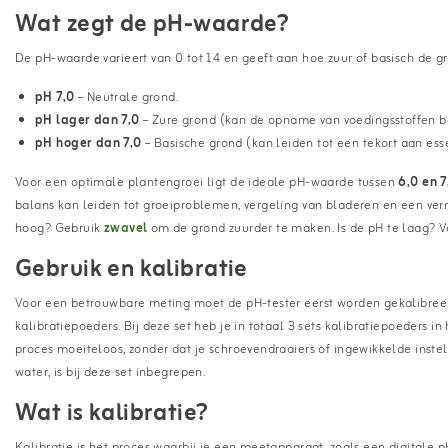
Wat zegt de pH-waarde?
De pH-waarde varieert van 0 tot 14 en geeft aan hoe zuur of basisch de gr
pH 7,0
– Neutrale grond.
pH lager dan 7,0
– Zure grond (kan de opname van voedingsstoffen 
pH hoger dan 7,0
– Basische grond (kan leiden tot een tekort aan ess
Voor een optimale plantengroei ligt de ideale pH-waarde tussen
6,0 en 7
balans kan leiden tot groeiproblemen, vergeling van bladeren en een ver
hoog? Gebruik
zwavel
om de grond zuurder te maken. Is de pH te laag? 
Gebruik en kalibratie
Voor een betrouwbare meting moet de pH-tester eerst worden gekalibree
kalibratiepoeders. Bij deze set heb je in totaal 3 sets kalibratiepoeders i
proces moeiteloos, zonder dat je schroevendraaiers of ingewikkelde inste
water, is bij deze set inbegrepen.
Wat is kalibratie?
Kalibratie is het proces waarbij je een meetapparaat, zoals een digitale