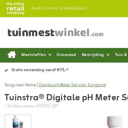
Kennis.
Service.
Vriendelijkheid.
Meststoffen
Graszaad
Bestrijding
Tuin &
Gratis verzending vanaf €75,-*
Terug naar Home
|
Digitale pH Meter Set voor Tuingrond
Tuinstra® Digitale pH Meter 
| Artikelnummer: 815932-SET