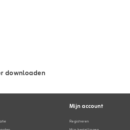
ter downloaden
Mijn account
atie
Registreren
aarden
Mijn bestellingen