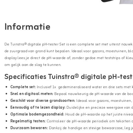
Informatie
De Tuinstra® digitale pH-tester Set is een complete set met uiterst nauw
de zuurgraad van grond kunt bepalen. Ideaal voor gazons, moestuinen, b
display lees je direct de pH-waarde af, zonder gedoe met teststrips of kl
om gelijk aan de slag te kunnen.
Specificaties Tuinstra® digitale pH-test
Complete set:
Inclusief 1x gedemineraliseerd water en drie sets met 
Snel en digitaal meten:
Bepaal nauwkeurig de pH-waarde van de bo
Geschikt voor diverse grondsoorten:
Ideaal voor gazons, moestuinen
Eenvoudig af te lezen display
:
Duidelijke en precieze weergave van 
Optimale bodemgezondheid
:
Houd de pH-waarde op het juiste nivea
Regelmatig testen:
Controleer de pH-waarde periodiek om tekorten of 
Duurzaam bewaren:
Dankzij de handige en stevige bewaarcase, leg j