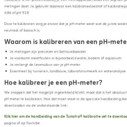
metingen doet. Je gebruikt daarvoor een kalibratievloeistof of kalibrati
6.86 of pH 9.18.
Door te kalibreren zorg je ervoor dat je pH-meter weet wat de juiste waarde
neutraal of basisch is.
Waarom is kalibreren van een pH-meter
Je metingen zijn preciezer en betrouwbaarder
Je voorkomt meetfouten in bijvoorbeeld water, bodem of aquarium
Je verlengt de levensduur van je pH-meter
Essentieel bij tuinieren, landbouw, laboratoriumwerk en wateranalyse
Hoe kalibreer je een pH-meter?
We snappen dat het mogelijk ingewikkeld klinkt, maar dat is het absoluut 
pH meter te kalibreren. Hoe dat moet staat in de speciale handleiding d
downloaden via de onderstaande link:
Klik hier om de handleiding van de Tuinstra® kalibratie set te downlo
pagina of op Youtube.