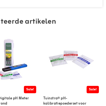
teerde artikelen
Sale!
Sale!
Digitale pH Meter
Tuinstra® pH-
rond
kalibratiepoederset voor