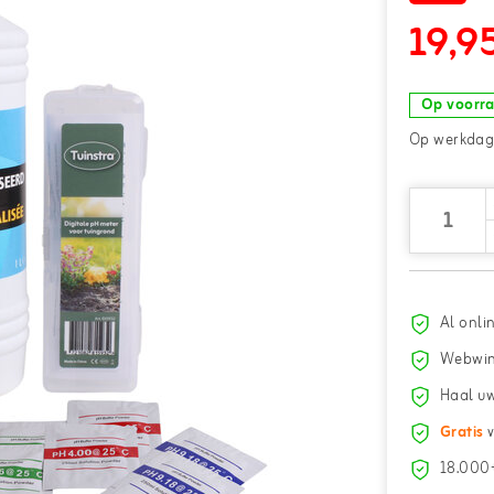
19,9
Op voorr
Op werkdage
Al onli
Webwin
Haal uw
Gratis
v
18.000+