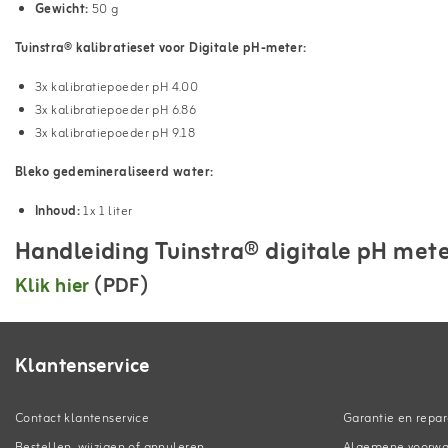
Gewicht:
50 g
Tuinstra® kalibratieset voor Digitale pH-meter:
3x kalibratiepoeder pH 4.00
3x kalibratiepoeder pH 6.86
3x kalibratiepoeder pH 9.18
Bleko gedemineraliseerd water:
Inhoud:
1x 1 liter
Handleiding Tuinstra® digitale pH me
Klik hier
(PDF)
Klantenservice
Contact klantenservice
Garantie en repar
Bestellen, wijzigen of annuleren
Algemene voorw