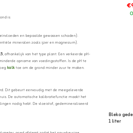
€
O
ond is:
beïnvloeden en bepaalde gewassen schaden).
entiële mineralen zoals ijzer en magnesium).
,5
, afhankelijk van het type plant. Een verkeerde pH-
minderde opname van voedingsstoffen. Is de pH te
Voeg
kalk
toe om de grond minder zuur te maken.
rd. Dit gebeurt eenvoudig met de meegeleverde
n huis. De automatische kalibratiefunctie maakt het
llingen nodig hebt. De vloeistof, gedemineraliseerd
Bleko gede
1 liter
 pH-meter, goed afstemt zodat het nauwkeurige