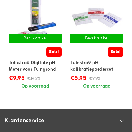
Bekijk artikel
Bekijk artikel
Sale!
Sale!
Tuinstra® Digitale pH
Tuinstra® pH-
Meter voor Tuingrond
kalibratiepoederset
voor digitale pH-meter
€9,95
€5,95
€14,95
€9,95
(2 sets)
Op voorraad
Op voorraad
Klantenservice