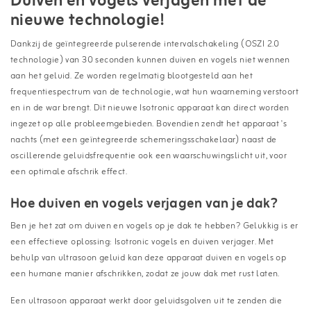
Duiven en vogels verjagen met de
nieuwe technologie!
Dankzij de geïntegreerde pulserende intervalschakeling (OSZI 2.0
technologie) van 30 seconden kunnen duiven en vogels niet wennen
aan het geluid. Ze worden regelmatig blootgesteld aan het
frequentiespectrum van de technologie, wat hun waarneming verstoort
en in de war brengt. Dit nieuwe Isotronic apparaat kan direct worden
ingezet op alle probleemgebieden. Bovendien zendt het apparaat 's
nachts (met een geïntegreerde schemeringsschakelaar) naast de
oscillerende geluidsfrequentie ook een waarschuwingslicht uit, voor
een optimale afschrik effect.
Hoe duiven en vogels verjagen van je dak?
Ben je het zat om duiven en vogels op je dak te hebben? Gelukkig is er
een effectieve oplossing: Isotronic vogels en duiven verjager. Met
behulp van ultrasoon geluid kan deze apparaat duiven en vogels op
een humane manier afschrikken, zodat ze jouw dak met rust laten.
Een ultrasoon apparaat werkt door geluidsgolven uit te zenden die