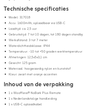
Technische specificaties
Model: 317018
Accu: 1600mAh, oplaadbaar via USB-C
Laadtijd: ca. 2,5 uur
Gebruikstijd: 7 tot 10 dagen, tot 180 dagen standby
Werkafstand: 3 tot 7 meter
Waterdichtheidsklasse: IP44
Temperatuur: -10 tot +50 graden werktemperatuur
Afmetingen: 12,5x5x3,1 cm
Gewicht: 125 gram
Materiaal: hoogwaardig nylon en kunststof
Kleur: zwart met oranje accenten
Inhoud van de verpakking
1 x Wooffless® NoBark Plus Remote
1 x Nederlandstalige handleiding
1 x USB-C oplaadkabel