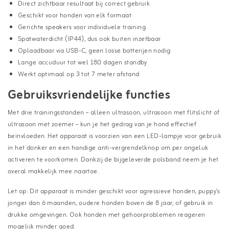
Direct zichtbaar resultaat bij correct gebruik
Geschikt voor honden van elk formaat
Gerichte speakers voor individuele training
Spatwaterdicht (IP44), dus ook buiten inzetbaar
Oplaadbaar via USB-C, geen losse batterijen nodig
Lange accuduur tot wel 180 dagen standby
Werkt optimaal op 3 tot 7 meter afstand
Gebruiksvriendelijke functies
Met drie trainingsstanden – alleen ultrasoon, ultrasoon met flitslicht of
ultrasoon met zoemer – kun je het gedrag van je hond effectief
beïnvloeden. Het apparaat is voorzien van een LED-lampje voor gebruik
in het donker en een handige anti-vergrendelknop om per ongeluk
activeren te voorkomen. Dankzij de bijgeleverde polsband neem je het
overal makkelijk mee naartoe.
Let op: Dit apparaat is minder geschikt voor agressieve honden, puppy’s
jonger dan 6 maanden, oudere honden boven de 8 jaar, of gebruik in
drukke omgevingen. Ook honden met gehoorproblemen reageren
mogelijk minder goed.