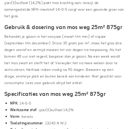
ijzer(II)sulfaat (14,2%) pakt mos krachtig aan, terwijl de
samengestelde NPK-meststof 14-0-5 zorgt voor een gezonde groei van
het gras.
Gebruik & dosering van mos weg 25m² 875gr
Behandel je gazon in het voorjaar (maart t/m mei) of najaar
(september t/m december). Strooi 35 gram per m², maai het gras drie
dagen vooraf en vermijd maaien tot vier dagen na toepassing. Als het
binnen 48 uur niet regent, besproei dan je gazon. Na een week wordt
het mos zwart en sterft het af. Verwijder het na twee weken door te
verticuteren. Herhaal indien nodig na 90 dagen. Bewaren op een
droge, vorstvrije plek en buiten bereik van kinderen. Niet geschikt voor
consumptie. Lees voor gebruik altijd het etiket.
Specificaties van mos weg 25m² 875gr
NPK
: 14-0-5
Werkzame stof
: ijzer(II)sulfaat 14,2%
Vorm
: korrels
Toelatingsnummer
: 13240 N W.2