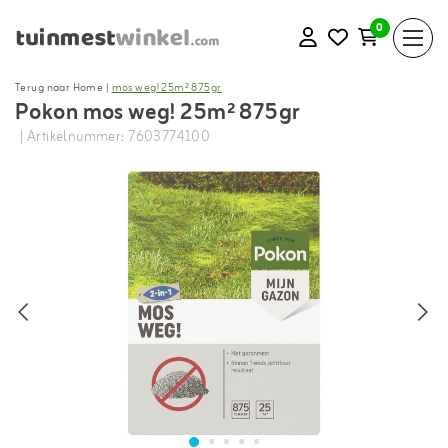
0
Terug naar Home
|
mos weg! 25m² 875gr
Pokon mos weg! 25m² 875gr
| Artikelnummer: 7603774100