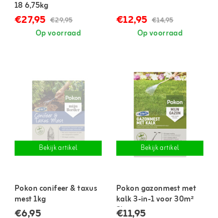
18 6,75kg
€27,95
€12,95
€29,95
€14,95
Op voorraad
Op voorraad
Bekijk artikel
Bekijk artikel
Pokon conifeer & taxus
Pokon gazonmest met
mest 1kg
kalk 3-in-1 voor 30m²
2kg
€6,95
€11,95