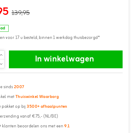
95
139,95
aad
n voor 17 u besteld, binnen 1 werkdag thuisbezorgd*
In winkelwagen
ne sinds
2007
kel met
Thuiswinkel Waarborg
 pakket op bij
3500+ afhaalpunten
erzending vanaf €75,- (NL/BE)
 klanten beoordelen ons met een
9.1