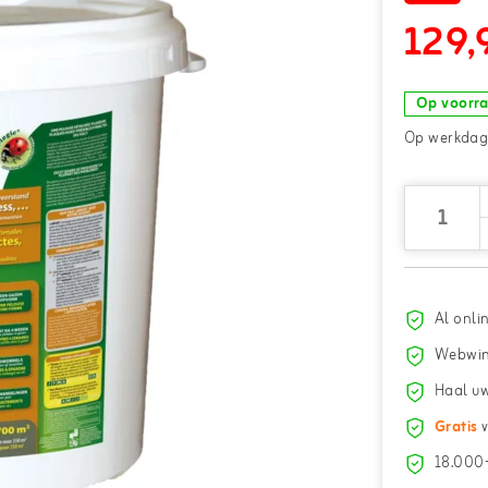
129,
Op voorr
Op werkdage
Al onli
Webwin
Haal uw
Gratis
v
18.000+