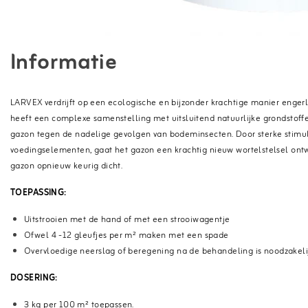
Informatie
LARVEX verdrijft op een ecologische en bijzonder krachtige manier enge
heeft een complexe samenstelling met uitsluitend natuurlijke grondstoff
gazon tegen de nadelige gevolgen van bodeminsecten. Door sterke stimu
voedingselementen, gaat het gazon een krachtig nieuw wortelstelsel ontw
gazon opnieuw keurig dicht.
TOEPASSING:
Uitstrooien met de hand of met een strooiwagentje
Ofwel 4 -12 gleufjes per m² maken met een spade
Overvloedige neerslag of beregening na de behandeling is noodzakeli
DOSERING:
3 kg per 100 m² toepassen.