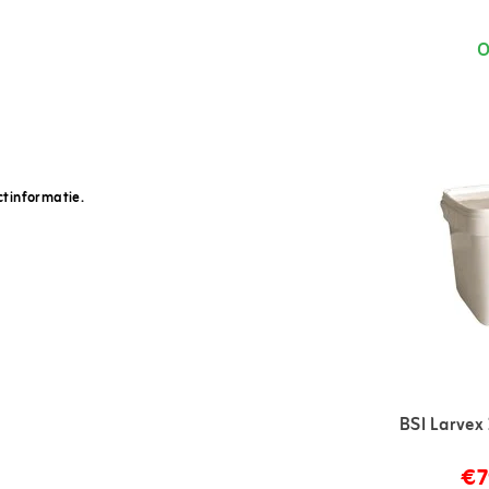
O
ctinformatie.
BSI Larvex 
€7