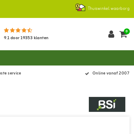
Thuiswinkel waarborg
0
9.1
door
19353
klanten
ste service
Online vanaf 2007