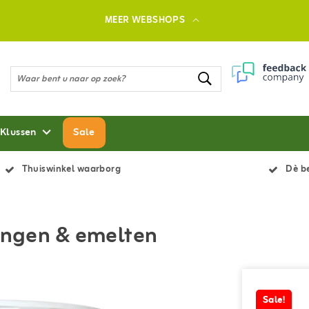
MEER WEBSHOPS
 Klussen
Sale
Thuiswinkel waarborg
Dè be
lingen & emelten
Sale!