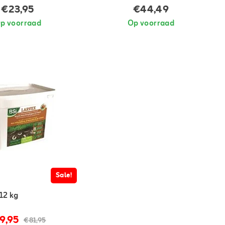
€23,95
€44,49
p voorraad
Op voorraad
Sale!
12 kg
9,95
€81,95