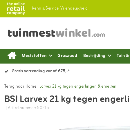
Kennis.
Service.
Vriendelijkheid.
Meststoffen
Graszaad
Bestrijding
Tuin &
Gratis verzending vanaf €75,-*
Terug naar Home
|
Larvex 21 kg tegen engerlingen & emelten
BSI Larvex 21 kg tegen enger
| Artikelnummer: 50215