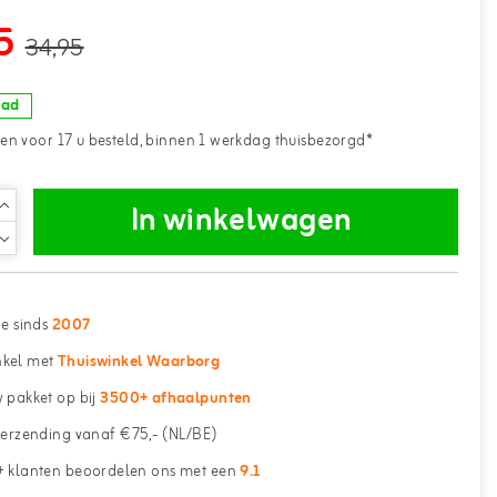
5
34,95
aad
n voor 17 u besteld, binnen 1 werkdag thuisbezorgd*
In winkelwagen
ne sinds
2007
kel met
Thuiswinkel Waarborg
 pakket op bij
3500+ afhaalpunten
erzending vanaf €75,- (NL/BE)
 klanten beoordelen ons met een
9.1