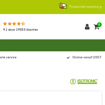
Thuiswinkel waarborg
0
9.1
door
19353
klanten
ste service
Online vanaf 2007