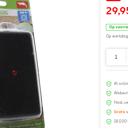
29,9
Op voorr
Op werkdage
Al onli
Webwin
Haal uw
Gratis
v
18.000+