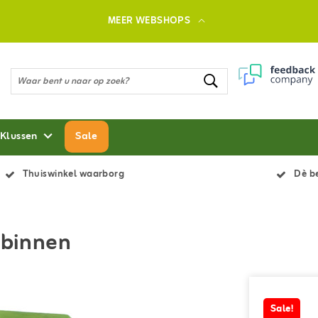
MEER WEBSHOPS
 Klussen
Sale
Thuiswinkel waarborg
Dè be
 binnen
Sale!