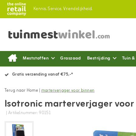
Kennis.
Service.
Vriendelijkheid.
Meststoffen
Graszaad
Bestrijding
Tuin &
Gratis verzending vanaf €75,-*
Terug naar Home
|
marterverjager voor binnen
Isotronic marterverjager voor
| Artikelnummer: 90151