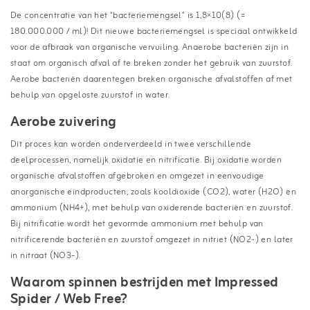
De concentratie van het "bacteriemengsel" is 1,8×10(8) (=
180.000.000 / ml)! Dit nieuwe bacteriemengsel is speciaal ontwikkeld
voor de afbraak van organische vervuiling. Anaerobe bacteriën zijn in
staat om organisch afval af te breken zonder het gebruik van zuurstof.
Aerobe bacteriën daarentegen breken organische afvalstoffen af met
behulp van opgeloste zuurstof in water.
Aerobe zuivering
Dit proces kan worden onderverdeeld in twee verschillende
deelprocessen, namelijk oxidatie en nitrificatie. Bij oxidatie worden
organische afvalstoffen afgebroken en omgezet in eenvoudige
anorganische eindproducten, zoals kooldioxide (CO2), water (H2O) en
ammonium (NH4+), met behulp van oxiderende bacteriën en zuurstof.
Bij nitrificatie wordt het gevormde ammonium met behulp van
nitrificerende bacteriën en zuurstof omgezet in nitriet (NO2-) en later
in nitraat (NO3-).
Waarom spinnen bestrijden met Impressed
Spider / Web Free?