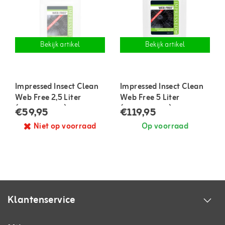
Bekijk artikel
Bekijk artikel
Impressed Insect Clean
Impressed Insect Clean
Web Free 2,5 Liter
Web Free 5 Liter
(concentraat)
(concentraat)
€59,95
€119,95
Niet op voorraad
Op voorraad
Klantenservice