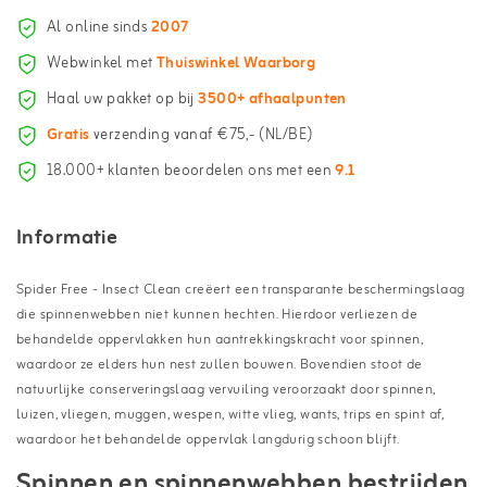
Al online sinds
2007
Webwinkel met
Thuiswinkel Waarborg
Haal uw pakket op bij
3500+ afhaalpunten
Gratis
verzending vanaf €75,- (NL/BE)
18.000+ klanten beoordelen ons met een
9.1
Informatie
Spider Free - Insect Clean creëert een transparante beschermingslaag
die spinnenwebben niet kunnen hechten. Hierdoor verliezen de
behandelde oppervlakken hun aantrekkingskracht voor spinnen,
waardoor ze elders hun nest zullen bouwen. Bovendien stoot de
natuurlijke conserveringslaag vervuiling veroorzaakt door spinnen,
luizen, vliegen, muggen, wespen, witte vlieg, wants, trips en spint af,
waardoor het behandelde oppervlak langdurig schoon blijft.
Spinnen en spinnenwebben bestrijden