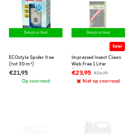
Bekijk artikel
Bekijk artikel
Sale!
ECOstyle Spider free
Impressed Insect Clean
(tot 30 m²)
Web Free 1 Liter
(concentraat)
€21,95
€23,95
€26,95
Op voorraad
Niet op voorraad