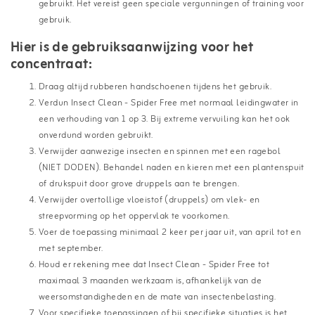
gebruikt. Het vereist geen speciale vergunningen of training voor
gebruik.
Hier is de gebruiksaanwijzing voor het
concentraat:
Draag altijd rubberen handschoenen tijdens het gebruik.
Verdun Insect Clean - Spider Free met normaal leidingwater in
een verhouding van 1 op 3. Bij extreme vervuiling kan het ook
onverdund worden gebruikt.
Verwijder aanwezige insecten en spinnen met een ragebol
(NIET DODEN). Behandel naden en kieren met een plantenspuit
of drukspuit door grove druppels aan te brengen.
Verwijder overtollige vloeistof (druppels) om vlek- en
streepvorming op het oppervlak te voorkomen.
Voer de toepassing minimaal 2 keer per jaar uit, van april tot en
met september.
Houd er rekening mee dat Insect Clean - Spider Free tot
maximaal 3 maanden werkzaam is, afhankelijk van de
weersomstandigheden en de mate van insectenbelasting.
Voor specifieke toepassingen of bij specifieke situaties is het