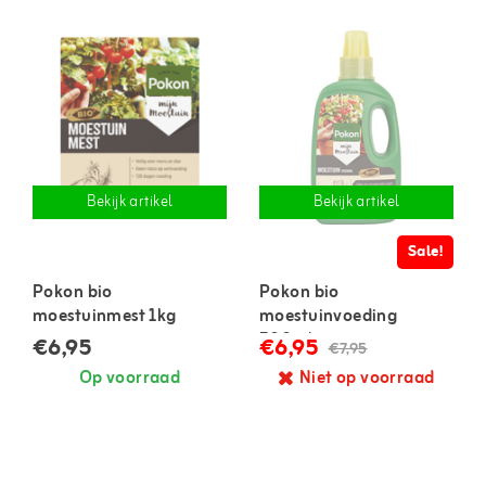
Bekijk artikel
Bekijk artikel
Sale!
Pokon bio
Pokon bio
moestuinmest 1kg
moestuinvoeding
500ml
€6,95
€6,95
€7,95
Op voorraad
Niet op voorraad