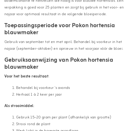
bodemconditie te herstellen die nodig is voor blauwe hortensia’s. Eén
verpakking is goed voor 25 planten en zorgt bij gebruik in het voor- en
najaar voor optimaal resultaat in de volgende bloeiperiode.
Toepassingsperiode voor Pokon hortensia
blauwmaker
Gebruik van september tot en met april. Behandel bij voorkeur in het
najaar (september-oktober) en opnieuw in het voorjaar vóór de bloei.
Gebruiksaanwijzing van Pokon hortensia
blauwmaker
Voor het beste resultaat
:
Behandel bij voorkeur 's avonds
Herhaal 1 à 2 keer per jaar
Als strooimiddel
:
Gebruik 15–20 gram per plant (afhankelijk van grootte)
Strooi rond de plant
Werk licht in de bovenste grondlaag