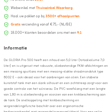
Webwinkel met
Thuiswinkel Waarborg
Haal uw pakket op bij
3500+ afhaalpunten
Gratis
verzending vanaf €75,- (NL/BE)
18.000+ klanten beoordelen ons met een
9.1
Informatie
De GLORIA Pro 500 heeft een inhoud van 5,0 liter (totaalvolume 7,0
liter) en is uitgerust met robuuste, oliebestendige FKM-afdichtingen en
een messing spuitlans met een messing-vlakke straalmondstuk type
8002 E – ook ideaal voor het aanbrengen van oliën. Een stabiele
kunststof tank met een slank silhouet en een zichtstreep zorgt voor een
goede controle van het vulniveau. De PVC-weefslang met een lengte
van 1,80 m is oliebestendig en voorzien van een knikbescherming aan
de tank. De snelkoppeling met knikbescherming en
vergrendelingsfunctie beschikt over een ergonomische
bedieningshendel met vergrendelingsmogelijkheid. Voor een veilig