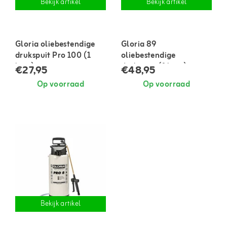
Bekijk artikel
Bekijk artikel
Gloria oliebestendige
Gloria 89
drukspuit Pro 100 (1
oliebestendige
liter)
drukspuit (1 liter)
€27,95
€48,95
Op voorraad
Op voorraad
Bekijk artikel