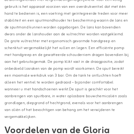
gebruik is het apparaat voorzien van een overdrukventiel dat met één
hand te bedienen is, een voetring met geïntegreerde treden voor meer
stabiliteit en een spuitmondhouder ter bescherming waarin de lans en
de spuitmond kunnen worden opgeborgen. De lans kan bovendien
dwars onder de lanshouder aan de vultrechter worden vastgeklemd.
De grote vultrechter met ergonomisch gevormde handgreep en
schenktuit vergemakkelijkt het vullen en legen. Een efficiënte pomp
met handgreep en de gewatteerde schouderriem dragen bovendien bij
aan het gebruiksgemak. De pomp klikt vast in de draagpositie, zodat
onbedoeld losraken van de pomp wordt voorkomen. De spuit bereikt
een maximale werkdruk van 3 bar. Om de tank te ontluchten hoeft
alleen het ventiel te worden gedraaid – bijzonder comfortabel
wanneer u met handschoenen werkt.De spuit is geschikt voor het
aanbrengen van spuitbare, in water oplosbare bouwchemicaliën zoals
grondlagen, diepgrond of hechtgrond, evenals voor het aanbrengen
van oliën of het bevochtigen van behang om het verwijderen te
vergemakkelijken.
Voordelen van de Gloria