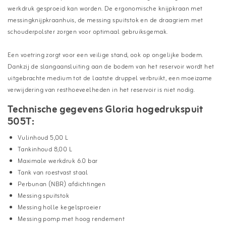
werkdruk gesproeid kan worden. De ergonomische knijpkraan met
messingknijpkraanhuis, de messing spuitstok en de draagriem met
schouderpolster zorgen voor optimaal gebruiksgemak.
Een voetring zorgt voor een veilige stand, ook op ongelijke bodem.
Dankzij de slangaansluiting aan de bodem van het reservoir wordt het
uitgebrachte medium tot de laatste druppel verbruikt, een moeizame
verwijdering van resthoeveelheden in het reservoir is niet nodig.
Technische gegevens Gloria hogedrukspuit
505T:
Vulinhoud 5,00 L
Tankinhoud 8,00 L
Maximale werkdruk 6.0 bar
Tank van roestvast staal
Perbunan (NBR) afdichtingen
Messing spuitstok
Messing holle kegelsproeier
Messing pomp met hoog rendement