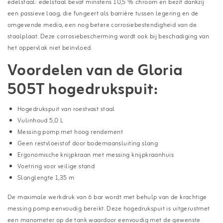
edelstaal: edelstaal bevat minstens 10,5 % chroom en bezit dankzij
een passieve laag, die fungeert als barrière tussen legering en de
omgevende media, een nog betere corrosiebestendigheid van de
staalplaat. Deze corrosiebescherming wordt ook bij beschadiging van
het oppervlak niet beïnvloed.
Voordelen van de Gloria
505T hogedrukspuit:
Hogedrukspuit van roestvast staal
Vulinhoud 5,0 L
Messing pomp met hoog rendement
Geen restvloeistof door bodemaansluiting slang
Ergonomische knijpkraan met messing knijpkraanhuis
Voetring voor veilige stand
Slanglengte 1,35 m
De maximale werkdruk van 6 bar wordt met behulp van de krachtige
messing pomp eenvoudig bereikt. Deze hogedrukspuit is uitgerustmet
een manometer op de tank waardoor eenvoudig met de gewenste