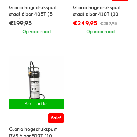
Gloria hogedrukspuit
Gloria hogedrukspuit
staal 6 bar 405T (5
staal 6 bar 410T (10
liter)
liter)
€199,95
€249,95
€289,95
Op voorraad
Op voorraad
Bekijk artikel
Sale!
Gloria hogedrukspuit
RVS 6 bar 510T (10