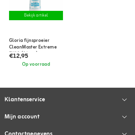
Bekijk artikel
Gloria fijnsproeier
CleanMaster Extreme
EX10 (1 liter)
€12,95
Op voorraad
Klantenservice
Mijn account
Contactgegevens