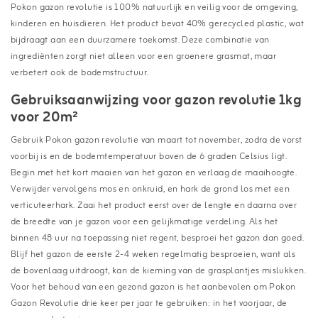
Pokon gazon revolutie is 100% natuurlijk en veilig voor de omgeving,
kinderen en huisdieren. Het product bevat 40% gerecycled plastic, wat
bijdraagt aan een duurzamere toekomst. Deze combinatie van
ingrediënten zorgt niet alleen voor een groenere grasmat, maar
verbetert ook de bodemstructuur.
Gebruiksaanwijzing voor gazon revolutie 1kg
voor 20m²
Gebruik Pokon gazon revolutie van maart tot november, zodra de vorst
voorbij is en de bodemtemperatuur boven de 6 graden Celsius ligt.
Begin met het kort maaien van het gazon en verlaag de maaihoogte.
Verwijder vervolgens mos en onkruid, en hark de grond los met een
verticuteerhark. Zaai het product eerst over de lengte en daarna over
de breedte van je gazon voor een gelijkmatige verdeling. Als het
binnen 48 uur na toepassing niet regent, besproei het gazon dan goed.
Blijf het gazon de eerste 2-4 weken regelmatig besproeien, want als
de bovenlaag uitdroogt, kan de kieming van de grasplantjes mislukken.
Voor het behoud van een gezond gazon is het aanbevolen om Pokon
Gazon Revolutie drie keer per jaar te gebruiken: in het voorjaar, de