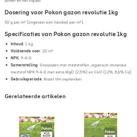
zomer en het najaar.
Dosering voor Pokon gazon revolutie 1kg
50 g per m² (ongeveer een handvol per m²).
Specificaties van Pokon gazon revolutie 1kg
Inhoud
: 1 kg
Voldoende voor
: 20 m²
NPK
: 9-4-0
Samenstelling
: Graszaden met meststoffen, organisch-minerale
meststof NPK 9-4-0 met extra MgO (2,5%) en CaO (12%, 8,6% Ca).
Gebruiksperiode
: Maart t/m september
Gerelateerde artikelen