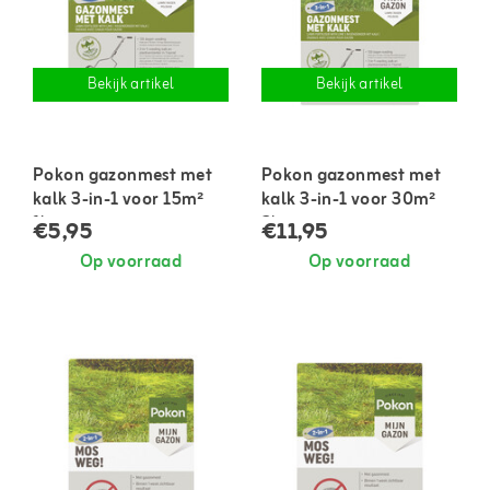
Bekijk artikel
Bekijk artikel
Pokon gazonmest met
Pokon gazonmest met
kalk 3-in-1 voor 15m²
kalk 3-in-1 voor 30m²
1kg
2kg
€5,95
€11,95
Op voorraad
Op voorraad