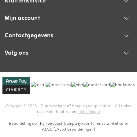
Klantenservice
Mijn account
Contactgegevens
Volg ons
Copyright © 2026 - Tuinmest kopen? Koop bij de specialist! - All rights
reserved - Realization
InStijl Media
Beoordeling op
The Feedback Company
voor Tuinmestwinkel.com:
9.1/10 (19353 beoordelingen)