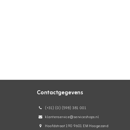
Contactgegevens
(+31) (0) (598) 381 001
klantenservice@serviceshops.nl
Hoofdstraat 190 9601 EM Hoogezand