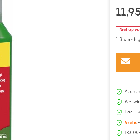
11,9
Niet op v
1-3 werkda
Al onli
Webwin
Haal uw
Gratis
v
18.000+