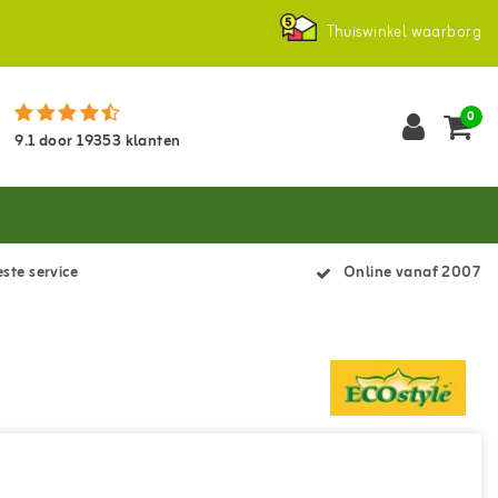
Thuiswinkel waarborg
0
9.1
door
19353
klanten
ste service
Online vanaf 2007