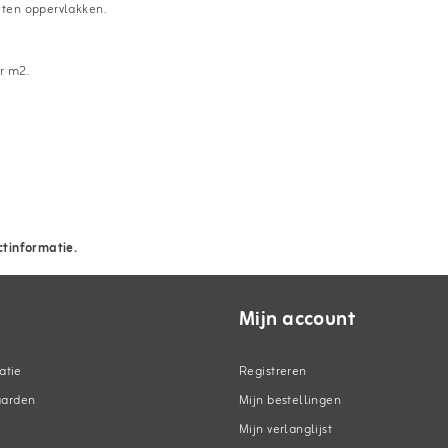
uten oppervlakken.
r m2.
ctinformatie.
Mijn account
atie
Registreren
aarden
Mijn bestellingen
Mijn verlanglijst