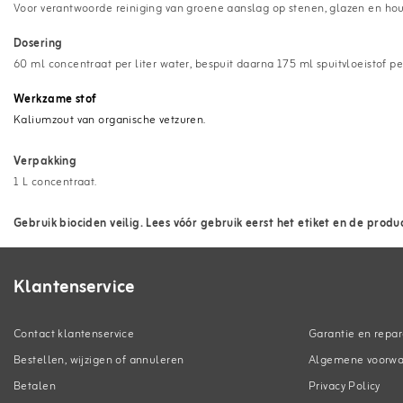
Voor verantwoorde reiniging van groene aanslag op stenen, glazen en ho
Dosering
60 ml concentraat per liter water, bespuit daarna 175 ml spuitvloeistof pe
Werkzame stof
Kaliumzout van organische vetzuren.
Verpakking
1 L concentraat.
Gebruik biociden veilig. Lees vóór gebruik eerst het etiket en de produ
Klantenservice
Contact klantenservice
Garantie en repar
Bestellen, wijzigen of annuleren
Algemene voorw
Betalen
Privacy Policy