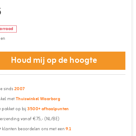
5
oorraad
gen
Houd mij op de hoogte
ne sinds
2007
kel met
Thuiswinkel Waarborg
 pakket op bij
3500+ afhaalpunten
erzending vanaf €75,- (NL/BE)
 klanten beoordelen ons met een
9.1