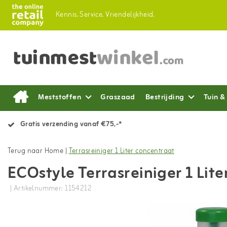
Kennis.
Service.
Vriendelijkheid.
Meststoffen
Graszaad
Bestrijding
Tuin &
Gratis verzending vanaf €75,-*
Terug naar Home
|
Terrasreiniger 1 Liter concentraat
ECOstyle Terrasreiniger 1 Lit
| Artikelnummer: 1154212