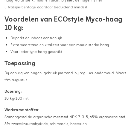
haag wordt sterk, mooi en dicht. Bij nieuwe hagen is het
uitvalspercentage daardoor beduidend minder!
Voordelen van ECOstyle Myco-haag
10 kg:
Beperkt de inboet aanzienlijk
Extra weerstand en vitaliteit voor een mooie sterke haag
Voor ieder type haag geschikt
Toepassing
Bij aanleg van hagen: gebruik jaarrond, bij regulier onderhoud: Maart
t/m augustus.
Dosering:
10 kg/100 m².
Werkzame stoffen:
Samengestelde organische meststof NPK 7-3-5, 65% organische stof,
5% zwavelzuuranhydride, schimmels, bacteriën.