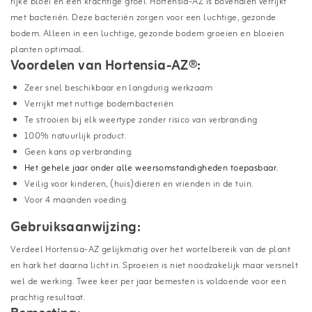
rijke bloei en een krachtige groei. Hortensia-AZ is bovendien verrijkt
met bacteriën. Deze bacteriën zorgen voor een luchtige, gezonde
bodem. Alleen in een luchtige, gezonde bodem groeien en bloeien
planten optimaal.
Voordelen van Hortensia-AZ®:
Zeer snel beschikbaar en langdurig werkzaam
Verrijkt met nuttige bodembacteriën
Te strooien bij elk weertype zonder risico van verbranding
100% natuurlijk product.
Geen kans op verbranding.
Het gehele jaar onder alle weersomstandigheden toepasbaar.
Veilig voor kinderen, (huis)dieren en vrienden in de tuin.
Voor 4 maanden voeding.
Gebruiksaanwijzing:
Verdeel Hortensia-AZ gelijkmatig over het wortelbereik van de plant
en hark het daarna licht in. Sproeien is niet noodzakelijk maar versnelt
wel de werking. Twee keer per jaar bemesten is voldoende voor een
prachtig resultaat.