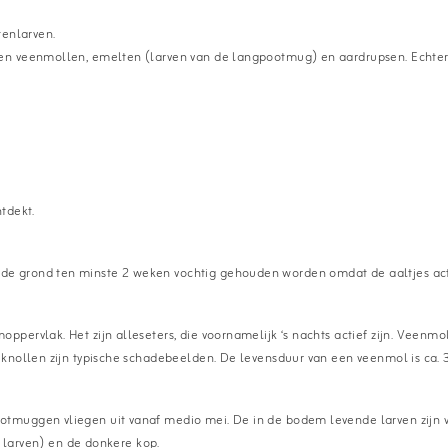
tenlarven.
en veenmollen, emelten (larven van de langpootmug) en aardrupsen. Echter
tdekt.
e grond ten minste 2 weken vochtig gehouden worden omdat de aaltjes acti
ppervlak. Het zijn alleseters, die voornamelijk ‘s nachts actief zijn. Veen
knollen zijn typische schadebeelden. De levensduur van een veenmol is ca. 3
muggen vliegen uit vanaf medio mei. De in de bodem levende larven zijn van
e larven) en de donkere kop.