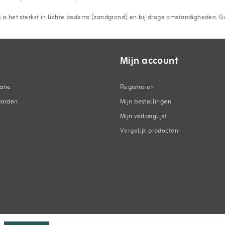
g is het sterkst in lichte bodems (zandgrond) en bij droge omstandigheden. G
Mijn account
atie
Registreren
aarden
Mijn bestellingen
Mijn verlanglijst
Vergelijk producten
n