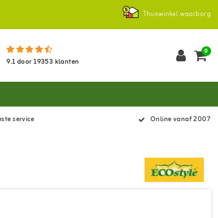
Thuiswinkel waarborg
0
9.1
door
19353
klanten
ste service
Online vanaf 2007