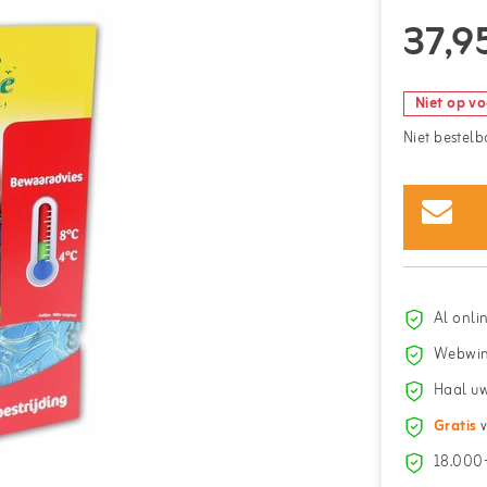
37,9
Niet op v
Niet bestelb
Al onli
Webwin
Haal uw
Gratis
v
18.000+