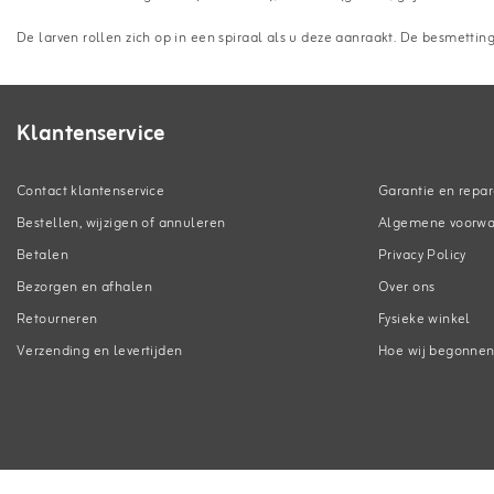
De larven rollen zich op in een spiraal als u deze aanraakt. De besmettin
Klantenservice
Contact klantenservice
Garantie en repar
Bestellen, wijzigen of annuleren
Algemene voorw
Betalen
Privacy Policy
Bezorgen en afhalen
Over ons
Retourneren
Fysieke winkel
Verzending en levertijden
Hoe wij begonne