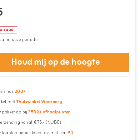
5
oorraad
aar in deze periode
Houd mij op de hoogte
ne sinds
2007
kel met
Thuiswinkel Waarborg
 pakket op bij
3500+ afhaalpunten
erzending vanaf €75,- (NL/BE)
 klanten beoordelen ons met een
9.1