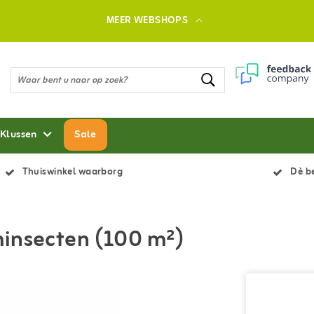
MEER WEBSHOPS
 Klussen
Sale
Thuiswinkel waarborg
Dè be
minsecten (100 m²)