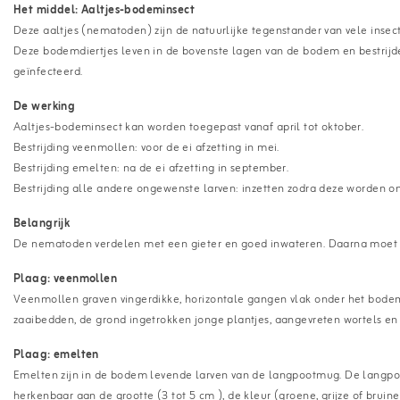
Het middel: Aaltjes-bodeminsect
Deze aaltjes (nematoden) zijn de natuurlijke tegenstander van vele insec
Deze bodemdiertjes leven in de bovenste lagen van de bodem en bestrijd
geïnfecteerd.
De werking
Aaltjes-bodeminsect kan worden toegepast vanaf april tot oktober.
Bestrijding veenmollen: voor de ei afzetting in mei.
Bestrijding emelten: na de ei afzetting in september.
Bestrijding alle andere ongewenste larven: inzetten zodra deze worden on
Belangrijk
De nematoden verdelen met een gieter en goed inwateren. Daarna moet d
Plaag: veenmollen
Veenmollen graven vingerdikke, horizontale gangen vlak onder het bodemo
zaaibedden, de grond ingetrokken jonge plantjes, aangevreten wortels en 
Plaag: emelten
Emelten zijn in de bodem levende larven van de langpootmug. De langpoot
herkenbaar aan de grootte (3 tot 5 cm ), de kleur (groene, grijze of bruin