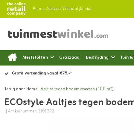
Kennis.
Service.
Vriendelijkheid.
Meststoffen
Graszaad
Bestrijding
Tuin &
Gratis verzending vanaf €75,-*
Terug naar Home
|
Aaltjes tegen bodeminsecten (100 m²)
ECOstyle Aaltjes tegen bode
| Artikelnummer: 1101392