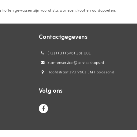
etroffen gewassen zijn vooral sla, wortelen, kool en aardappelen.
Contactgegevens
(+31) (0) (598) 381 001
klantenservice@serviceshops.nl
Hoofdstraat 190 9601 EM Hoogezand
Volg ons