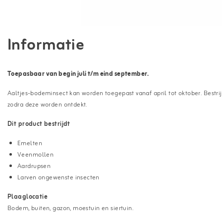
Informatie
Toepasbaar van begin juli t/m eind september
.
Aaltjes-bodeminsect kan worden toegepast vanaf april tot oktober. Bestrij
zodra deze worden ontdekt.
Dit product bestrijdt
Emelten
Veenmollen
Aardrupsen
Larven ongewenste insecten
Plaaglocatie
Bodem, buiten, gazon, moestuin en siertuin.