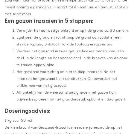
Zaai van maart tot oktober bij een temperatuur van 15 °C tot 25 °C. De
meest optimale perioden zijn maart tot en met juni en augustus tot en
met september.
Een gazon inzaaien in 5 stappen:
Verwijder het aanwezige onkruid en spit de grond ca. 30 cm om.
Egaliseer de grond en rol of loop de grond aan zodat er een
stevige toplaag ontstaat. Hark de toplaag enigszins los.
Verdeel het graszaad in twee gelijke hoeveelheden. Zaai één
deel in de lengte en het andere deel in de breedte van de door
te zaaien oppervlakte.
Het graszaad voorzichtig en niet te diep inharken. Na het
inharken het graszaad licht aandrukken. Dit bevordert het
ontkiemen van het graszaad.
Afhankelijk van de weersomstandigheden het gazon licht
blijven besproeien tot het gras duidelijk opkomt en doorgroeit.
Doseringsadvies:
1 kg voor 50 m2
De kiemkracht van Graszaad-Inzaai is meerdere jaren, na de op het