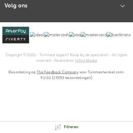
Volg ons
Copyright © 2026 - Tuinmest kopen? Koop bij de specialist! - All rights
reserved - Realization
InStijl Media
Beoordeling op
The Feedback Company
voor Tuinmestwinkel.com:
9.1/10 (19353 beoordelingen)
Filteren